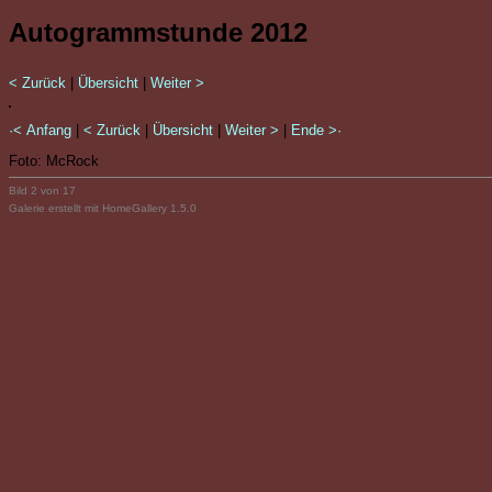
Autogrammstunde 2012
< Zurück
|
Übersicht
|
Weiter >
·< Anfang
|
< Zurück
|
Übersicht
|
Weiter >
|
Ende >·
Foto: McRock
Bild 2 von 17
Galerie erstellt mit HomeGallery 1.5.0