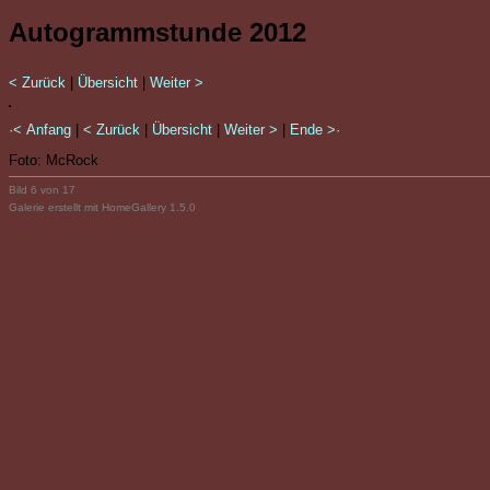
Autogrammstunde 2012
< Zurück
|
Übersicht
|
Weiter >
·< Anfang
|
< Zurück
|
Übersicht
|
Weiter >
|
Ende >·
Foto: McRock
Bild 6 von 17
Galerie erstellt mit HomeGallery 1.5.0