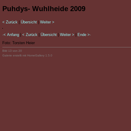
Puhdys- Wuhlheide 2009
< Zurück
|
Übersicht
|
Weiter >
·< Anfang
|
< Zurück
|
Übersicht
|
Weiter >
|
Ende >·
Foto: Torsten Heier
Bild 13 von 20
Galerie erstellt mit HomeGallery 1.5.0