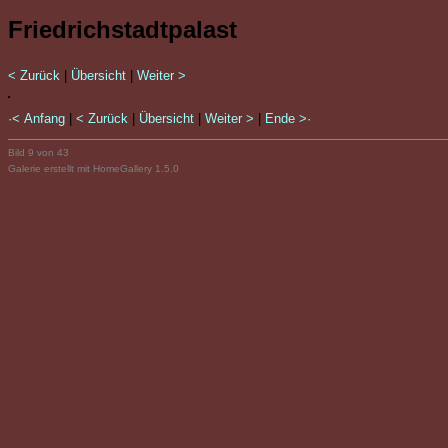
Friedrichstadtpalast
< Zurück
|
Übersicht
|
Weiter >
·< Anfang
|
< Zurück
|
Übersicht
|
Weiter >
|
Ende >·
Bild 9 von 43
Galerie erstellt mit HomeGallery 1.5.0