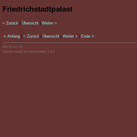
Friedrichstadtpalast
< Zurück
|
Übersicht
|
Weiter >
·< Anfang
|
< Zurück
|
Übersicht
|
Weiter >
|
Ende >·
Bild 39 von 43
Galerie erstellt mit HomeGallery 1.5.0