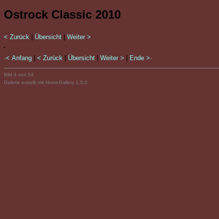
Ostrock Classic 2010
< Zurück
|
Übersicht
|
Weiter >
·< Anfang
|
< Zurück
|
Übersicht
|
Weiter >
|
Ende >·
Bild 4 von 54
Galerie erstellt mit HomeGallery 1.5.0