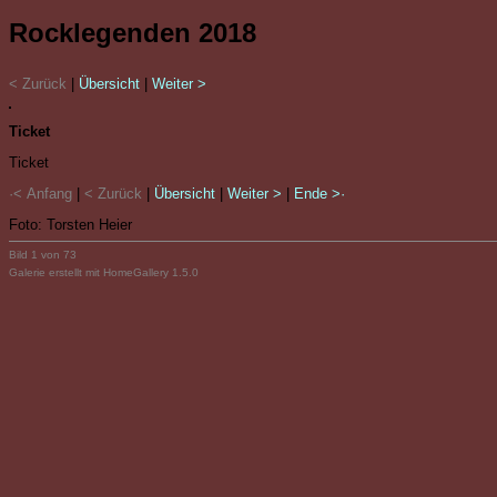
Rocklegenden 2018
< Zurück
|
Übersicht
|
Weiter >
Ticket
Ticket
·< Anfang
|
< Zurück
|
Übersicht
|
Weiter >
|
Ende >·
Foto: Torsten Heier
Bild 1 von 73
Galerie erstellt mit HomeGallery 1.5.0